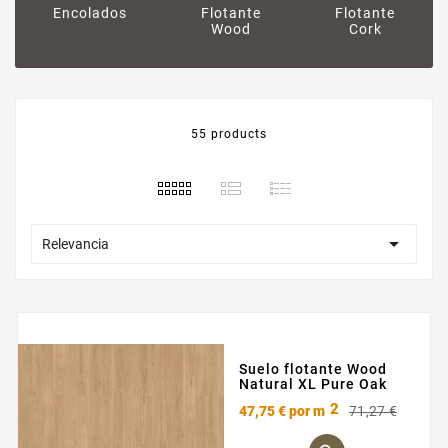
Encolados
Flotante
Flotante
Wood
Cork
55 products

Relevancia
Suelo flotante Wood
Natural XL Pure Oak
2
Preci
Preci
47,75 €
por m
71,27 €
base