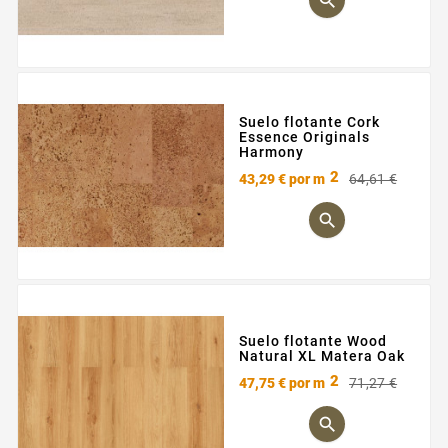

Suelo flotante Cork
Essence Originals
Harmony
2
Preci
Preci
43,29 €
por m
64,61 €
base

Suelo flotante Wood
Natural XL Matera Oak
2
Preci
Preci
47,75 €
por m
71,27 €
base
