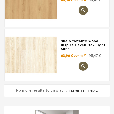
base

Suelo flotante Wood
Inspire Haven Oak Light
Sand
2
Preci
Preci
63,96 €
por m
95,47 €
base

No more results to display...
BACK TO TOP