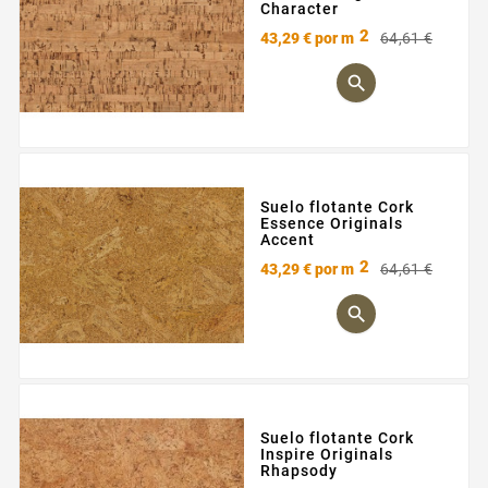
Character
2
Preci
Preci
43,29 €
por m
64,61 €
base

Suelo flotante Cork
Essence Originals
Accent
2
Preci
Preci
43,29 €
por m
64,61 €
base

Suelo flotante Cork
Inspire Originals
Rhapsody