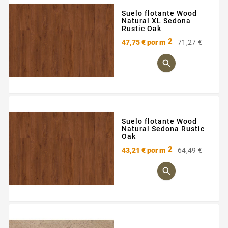
Suelo flotante Wood
Natural XL Sedona
Rustic Oak
2
Preci
Preci
47,75 €
por m
71,27 €
base

Suelo flotante Wood
Natural Sedona Rustic
Oak
2
Preci
Preci
43,21 €
por m
64,49 €
base
