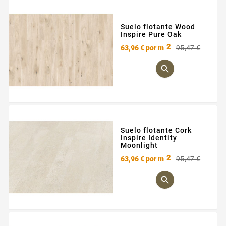
Suelo flotante Wood
Inspire Pure Oak
2
Preci
Preci
63,96 €
por m
95,47 €
base

Suelo flotante Cork
Inspire Identity
Moonlight
2
Preci
Preci
63,96 €
por m
95,47 €
base
