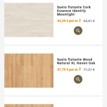
Suelo flotante Cork
Essence Identity
Moonlight
2
Preci
Preci
43,29 €
por m
64,61 €
base

Suelo flotante Wood
Natural XL Haven Oak
2
Preci
Preci
47,75 €
por m
71,27 €
base
