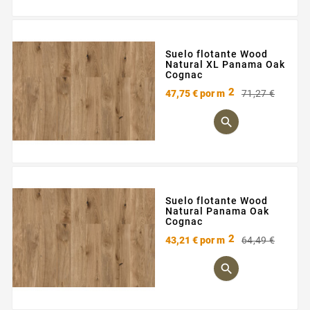
Suelo flotante Wood
Natural XL Panama Oak
Cognac
2
Preci
Preci
47,75 €
por m
71,27 €
base

Suelo flotante Wood
Natural Panama Oak
Cognac
2
Preci
Preci
43,21 €
por m
64,49 €
base
