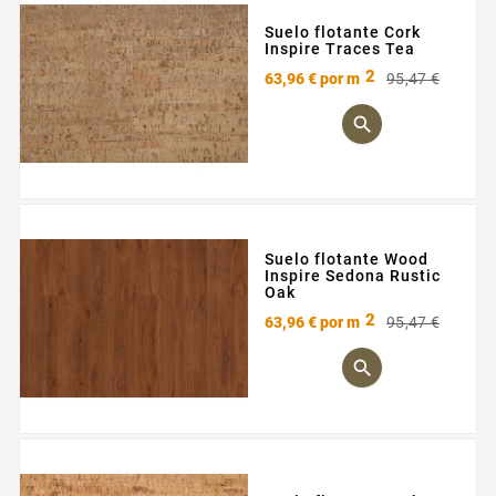
Suelo flotante Cork
Inspire Traces Tea
2
Preci
Preci
63,96 €
por m
95,47 €
base

Suelo flotante Wood
Inspire Sedona Rustic
Oak
2
Preci
Preci
63,96 €
por m
95,47 €
base
