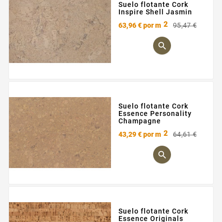
Suelo flotante Cork
Inspire Shell Jasmin
2
Preci
Preci
63,96 €
por m
95,47 €
base

Suelo flotante Cork
Essence Personality
Champagne
2
Preci
Preci
43,29 €
por m
64,61 €
base

Suelo flotante Cork
Essence Originals