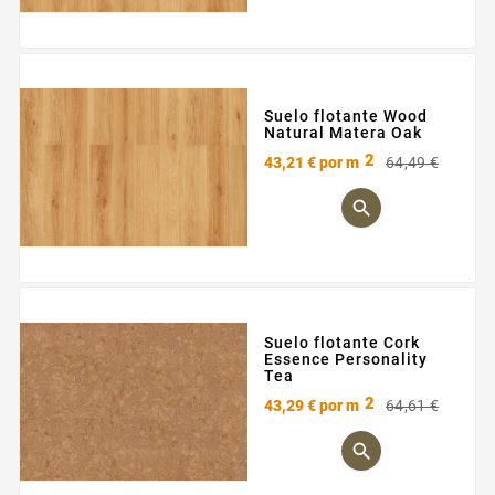
Suelo flotante Wood
Natural Matera Oak
2
Preci
Preci
43,21 €
por m
64,49 €
base

Suelo flotante Cork
Essence Personality
Tea
2
Preci
Preci
43,29 €
por m
64,61 €
base
