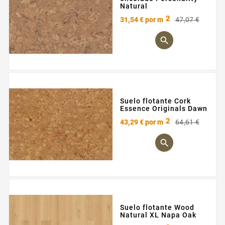
Natural
2
Preci
Preci
31,54 €
por m
47,07 €
base

Suelo flotante Cork
Essence Originals Dawn
2
Preci
Preci
43,29 €
por m
64,61 €
base

Suelo flotante Wood
Natural XL Napa Oak