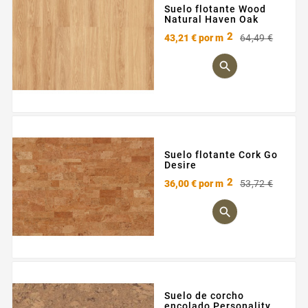
Suelo flotante Wood
Natural Haven Oak
2
Preci
Preci
43,21 €
por m
64,49 €
base

Suelo flotante Cork Go
Desire
2
Preci
Preci
36,00 €
por m
53,72 €
base

Suelo de corcho
encolado Personality