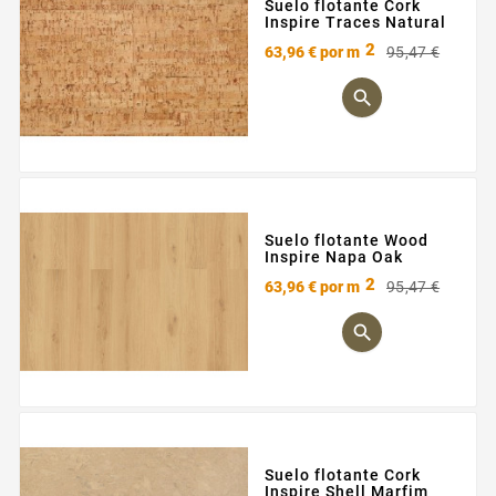
Suelo flotante Cork
Inspire Traces Natural
2
Preci
Preci
63,96 €
por m
95,47 €
base

Suelo flotante Wood
Inspire Napa Oak
2
Preci
Preci
63,96 €
por m
95,47 €
base

Suelo flotante Cork
Inspire Shell Marfim