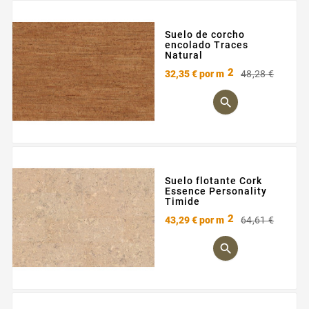
Suelo de corcho
encolado Traces
Natural
2
Preci
Preci
32,35 €
por m
48,28 €
base

Suelo flotante Cork
Essence Personality
Timide
2
Preci
Preci
43,29 €
por m
64,61 €
base
