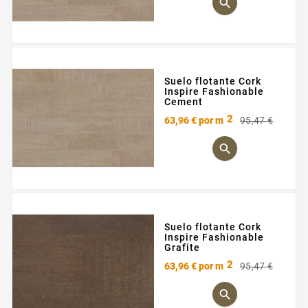

Suelo flotante Cork
Inspire Fashionable
Cement
2
Preci
Preci
63,96 €
por m
95,47 €
base

Suelo flotante Cork
Inspire Fashionable
Grafite
2
Preci
Preci
63,96 €
por m
95,47 €
base
