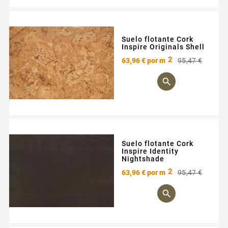
Suelo flotante Cork
Inspire Originals Shell
2
Preci
Preci
63,96 €
por m
95,47 €
base

Suelo flotante Cork
Inspire Identity
Nightshade
2
Preci
Preci
63,96 €
por m
95,47 €
base
