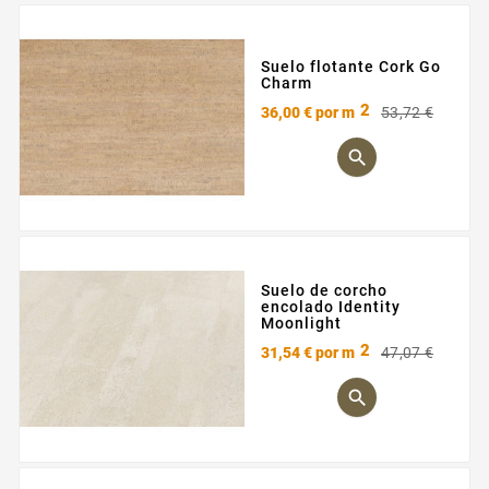
Suelo flotante Cork Go
Charm
2
Preci
Preci
36,00 €
por m
53,72 €
base

Suelo de corcho
encolado Identity
Moonlight
2
Preci
Preci
31,54 €
por m
47,07 €
base
