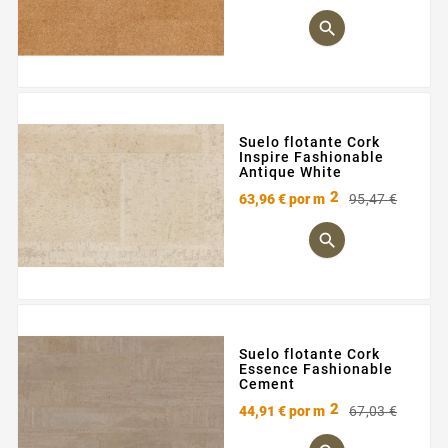
base

Suelo flotante Cork
Inspire Fashionable
Antique White
2
Preci
Preci
63,96 €
por m
95,47 €
base

Suelo flotante Cork
Essence Fashionable
Cement
2
Preci
Preci
44,91 €
por m
67,03 €
base