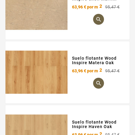
2
Preci
Preci
63,96 €
por m
95,47 €
base

Suelo flotante Wood
Inspire Matera Oak
2
Preci
Preci
63,96 €
por m
95,47 €
base

Suelo flotante Wood
Inspire Haven Oak
2
Preci
Preci
63,96 €
por m
95,47 €