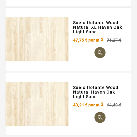
Suelo flotante Wood
Natural XL Haven Oak
Light Sand
2
Preci
Preci
47,75 €
por m
71,27 €
base

Suelo flotante Wood
Natural Haven Oak
Light Sand
2
Preci
Preci
43,21 €
por m
64,49 €
base
