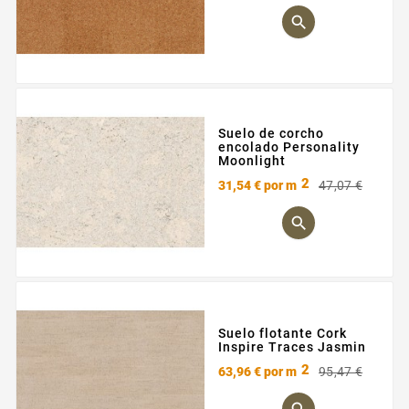

Suelo de corcho
encolado Personality
Moonlight
2
Preci
Preci
31,54 €
por m
47,07 €
base

Suelo flotante Cork
Inspire Traces Jasmin
2
Preci
Preci
63,96 €
por m
95,47 €
base