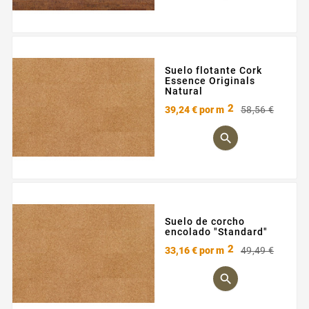
Suelo flotante Cork
Essence Originals
Natural
2
Preci
Preci
39,24 €
por m
58,56 €
base

Suelo de corcho
encolado "Standard"
2
Preci
Preci
33,16 €
por m
49,49 €
base
