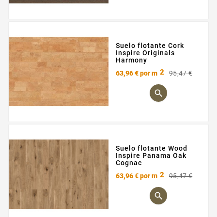
Suelo flotante Cork
Inspire Originals
Harmony
2
Preci
Preci
63,96 €
por m
95,47 €
base

Suelo flotante Wood
Inspire Panama Oak
Cognac
2
Preci
Preci
63,96 €
por m
95,47 €
base
