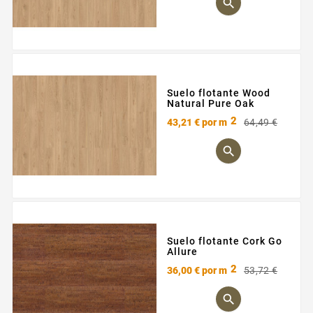

Suelo flotante Wood
Natural Pure Oak
2
Preci
Preci
43,21 €
por m
64,49 €
base

Suelo flotante Cork Go
Allure
2
Preci
Preci
36,00 €
por m
53,72 €
base
