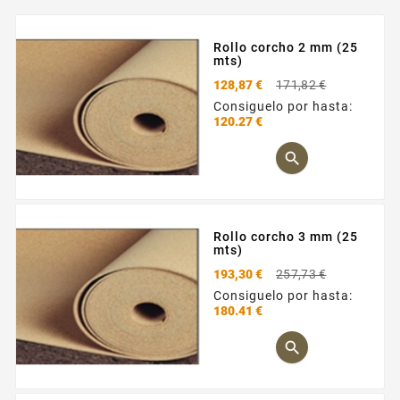
Rollo corcho 2 mm (25
mts)
Precio
128,87 €
171,82 €
base
Consiguelo por hasta:
120.27 €
Precio

Rollo corcho 3 mm (25
mts)
Precio
193,30 €
257,73 €
base
Consiguelo por hasta:
180.41 €
Precio
