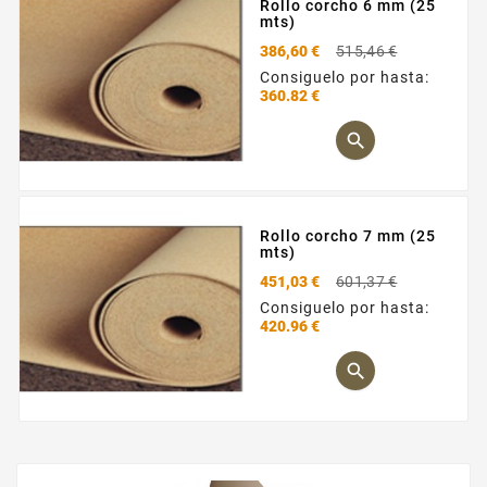
Rollo corcho 6 mm (25
mts)
Precio
386,60 €
515,46 €
base
Consiguelo por hasta:
360.82 €
Precio

Rollo corcho 7 mm (25
mts)
Precio
451,03 €
601,37 €
base
Consiguelo por hasta:
420.96 €
Precio
