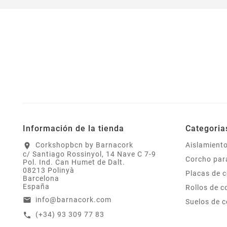
Información de la tienda
Categoria
Corkshopbcn by Barnacork
Aislamient
location_on
c/ Santiago Rossinyol, 14 Nave C 7-9
Corcho par
Pol. Ind. Can Humet de Dalt.
08213 Polinyà
Placas de 
Barcelona
España
Rollos de c
info@barnacork.com
email
Suelos de 
(+34) 93 309 77 83
call