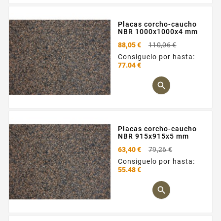
Placas corcho-caucho
NBR 1000x1000x4 mm
Precio
88,05 €
110,06 €
base
Consiguelo por hasta:
77.04 €
Precio

Placas corcho-caucho
NBR 915x915x5 mm
Precio
63,40 €
79,26 €
base
Consiguelo por hasta:
55.48 €
Precio
