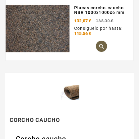
Placas corcho-caucho
NBR 1000x1000x6 mm
Precio
132,07 €
165,09 €
base
Consiguelo por hasta:
115.56 €
Precio

CORCHO CAUCHO
Corcho caucho