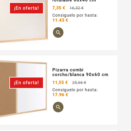
Precio
¡En oferta!
7,35 €
16,32 €
base
Consiguelo por hasta:
11.43 €
Precio

Pizarra combi
corcho/blanca 90x60 cm
Precio
¡En oferta!
11,55 €
25,66 €
base
Consiguelo por hasta:
17.96 €
Precio
