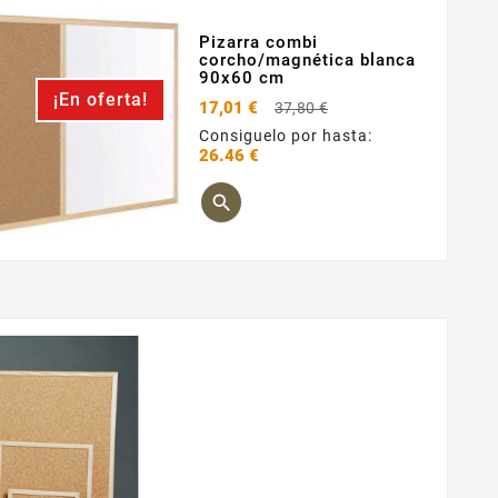
Pizarra combi
corcho/magnética blanca
90x60 cm
¡En oferta!
Precio
17,01 €
37,80 €
base
Consiguelo por hasta:
26.46 €
Precio
