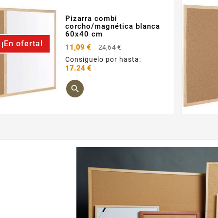
Pizarra combi
corcho/magnética blanca
60x40 cm
¡En oferta!
Precio
11,09 €
24,64 €
base
Consiguelo por hasta:
17.24 €
Precio
