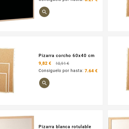
Precio

Pizarra corcho 60x40 cm
Precio
9,82 €
10,91 €
base
Consiguelo por hasta:
7.64 €
Precio

Pizarra blanca rotulable