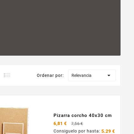

Ordenar por:
Relevancia
Pizarra corcho 40x30 cm
Precio
6,81 €
7,56 €
base
Consiguelo por hasta:
5.29 €