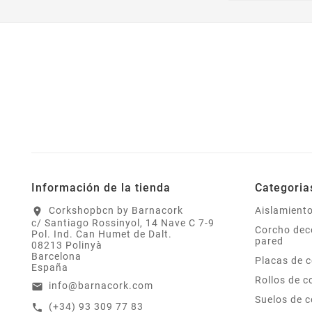
Información de la tienda
Categoria
Corkshopbcn by Barnacork
Aislamient
location_on
c/ Santiago Rossinyol, 14 Nave C 7-9
Corcho dec
Pol. Ind. Can Humet de Dalt.
pared
08213 Polinyà
Barcelona
Placas de 
España
Rollos de c
info@barnacork.com
email
Suelos de 
(+34) 93 309 77 83
call