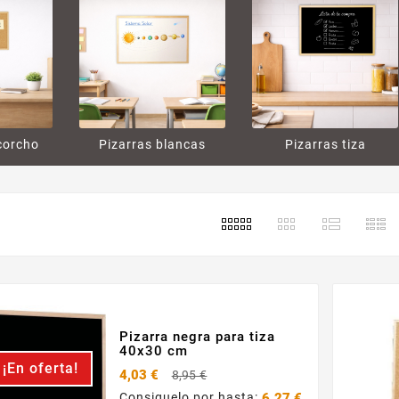
corcho
Pizarras blancas
Pizarras tiza
Pizarra negra para tiza
40x30 cm
¡En oferta!
Precio
4,03 €
8,95 €
base
Consiguelo por hasta:
6.27 €