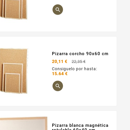
Precio

Pizarra corcho 90x60 cm
Precio
20,11 €
22,35 €
base
Consiguelo por hasta:
15.64 €
Precio

Pizarra blanca magnética
rotulable 60x40 cm