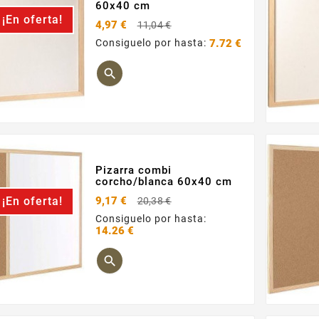
60x40 cm
¡En oferta!
Precio
4,97 €
11,04 €
base
Consiguelo por hasta:
7.72 €
Precio

Pizarra combi
corcho/blanca 60x40 cm
Precio
¡En oferta!
9,17 €
20,38 €
base
Consiguelo por hasta:
14.26 €
Precio
