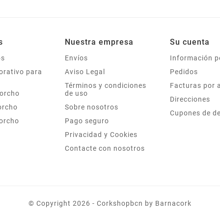
s
Nuestra empresa
Su cuenta
os
Envíos
Información p
orativo para
Aviso Legal
Pedidos
Términos y condiciones
Facturas por 
corcho
de uso
Direcciones
orcho
Sobre nosotros
Cupones de d
corcho
Pago seguro
Privacidad y Cookies
Contacte con nosotros
©
Copyright
2026 - Corkshopbcn by Barnacork