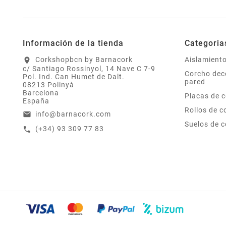
Información de la tienda
Categoria
Corkshopbcn by Barnacork
Aislamient
location_on
c/ Santiago Rossinyol, 14 Nave C 7-9
Corcho dec
Pol. Ind. Can Humet de Dalt.
pared
08213 Polinyà
Barcelona
Placas de 
España
Rollos de c
info@barnacork.com
email
Suelos de 
(+34) 93 309 77 83
call