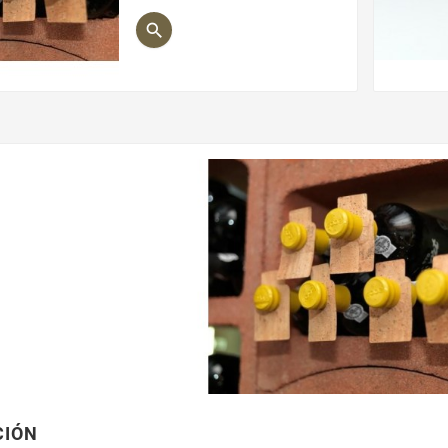
Precio

CIÓN