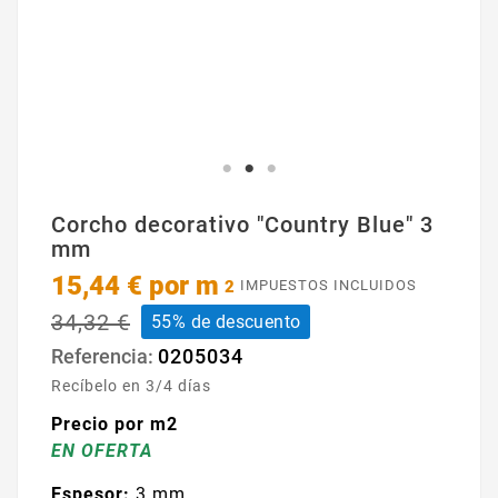
Corcho decorativo "Country Blue" 3
mm
15,44 €
por m
2
IMPUESTOS INCLUIDOS
34,32 €
55% de descuento
0205034
Referencia:
Recíbelo en 3/4 días
Precio por m2
EN OFERTA
Espesor:
3 mm