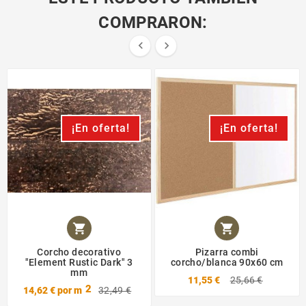
COMPRARON:


¡En oferta!
¡En oferta!


Corcho decorativo
Pizarra combi
"Element Rustic Dark" 3
corcho/blanca 90x60 cm
mm
11,55 €
25,66 €
2
14,62 €
por m
32,49 €