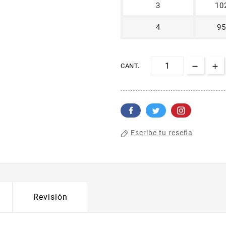
3
10
4
95
CANT.
Escribe tu reseña
Revisión