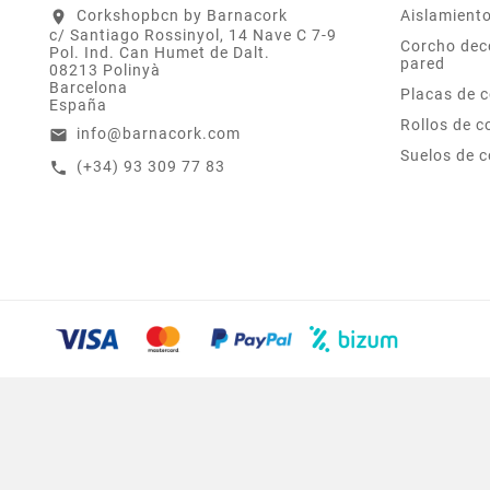
Corkshopbcn by Barnacork
Aislamient
location_on
c/ Santiago Rossinyol, 14 Nave C 7-9
Corcho dec
Pol. Ind. Can Humet de Dalt.
pared
08213 Polinyà
Barcelona
Placas de 
España
Rollos de c
info@barnacork.com
email
Suelos de 
(+34) 93 309 77 83
call