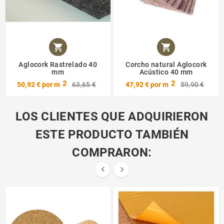


Aglocork Rastrelado 40
Corcho natural Aglocork
mm
Acústico 40 mm
2
2
50,92 €
por m
63,65 €
47,92 €
por m
59,90 €
LOS CLIENTES QUE ADQUIRIERON
ESTE PRODUCTO TAMBIÉN
COMPRARON:

