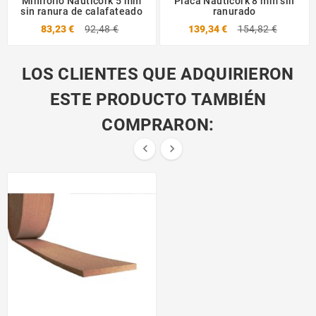
Minirollo Nauticork 5 mm
Placa Nauticork 8 mm sin
sin ranura de calafateado
ranurado
83,23 €
92,48 €
139,34 €
154,82 €
LOS CLIENTES QUE ADQUIRIERON
ESTE PRODUCTO TAMBIÉN
COMPRARON:

