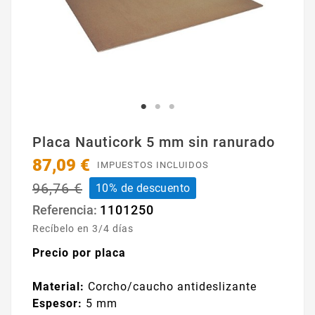
Placa Nauticork 5 mm sin ranurado
87,09 €
IMPUESTOS INCLUIDOS
96,76 €
10% de descuento
1101250
Referencia:
Recíbelo en 3/4 días
Precio por placa
Material:
Corcho/caucho antideslizante
Espesor:
5 mm