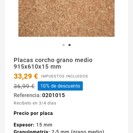
Placas corcho grano medio
915x610x15 mm
33,29 €
IMPUESTOS INCLUIDOS
36,99 €
10% de descuento
0201015
Referencia:
Recíbelo en 3/4 días
Precio por placa
Espesor:
15 mm
Granulometría:
2-5 mm (grano medio)