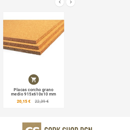



Placas corcho grano
medio 915x610x10 mm
20,15 €
22,39 €