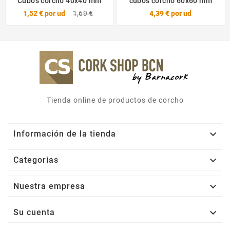
Cubos corcho 40x40 mm
cubos corcho 60x60 mm
1,52 €
por ud
1,69 €
4,39 €
por ud
Tienda online de productos de corcho

Información de la tienda

Categorias

Nuestra empresa

Su cuenta