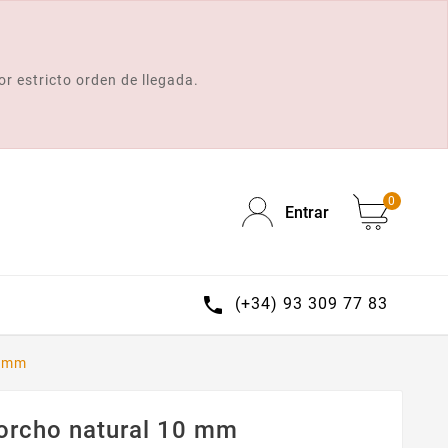
or estricto orden de llegada.
0
Entrar

(+34) 93 309 77 83
0 mm
corcho natural 10 mm