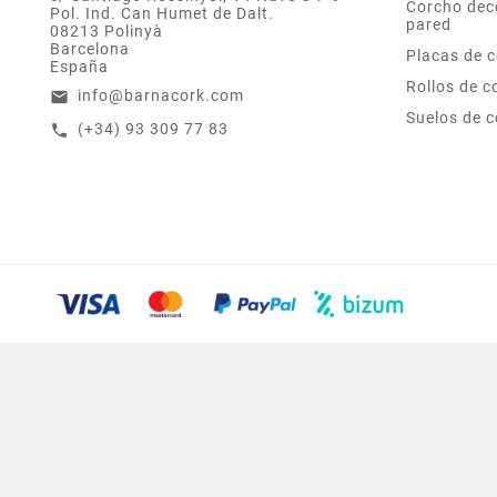
Corcho dec
Pol. Ind. Can Humet de Dalt.
pared
08213 Polinyà
Barcelona
Placas de 
España
Rollos de c
info@barnacork.com
email
Suelos de 
(+34) 93 309 77 83
call