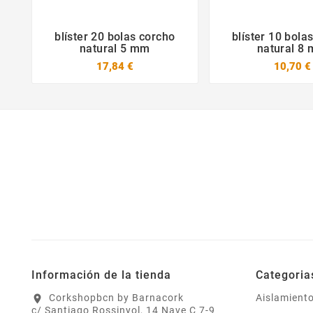
blíster 20 bolas corcho
blíster 10 bola



natural 5 mm
natural 8
17,84 €
10,70 €
Información de la tienda
Categoria
Corkshopbcn by Barnacork
Aislamient
location_on
c/ Santiago Rossinyol, 14 Nave C 7-9