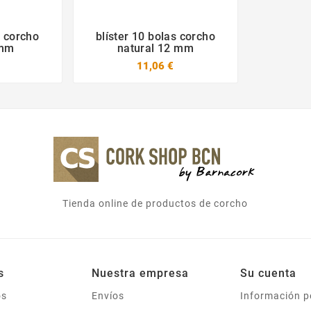
s corcho
blíster 10 bolas corcho



 mm
natural 12 mm
11,06 €
Tienda online de productos de corcho
s
Nuestra empresa
Su cuenta
os
Envíos
Información p