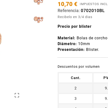
10,70 €
IMPUESTOS INC
0702010BL
Referencia:
Recibelo en 3/4 dias
Precio por blister
Material:
Bolas de corcho 
Diámetro:
10mm
Presentación:
Blister.
Descuentos por volumen
Cant.
PV
2
9

3
9