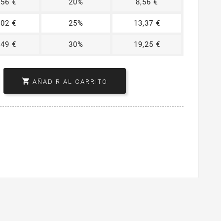
.56 €
20%
8,56 €
.02 €
25%
13,37 €
.49 €
30%
19,25 €

AÑADIR AL CARRITO