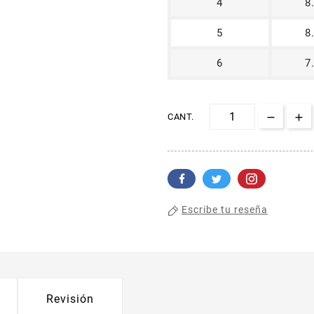
4
8
5
8
6
7
CANT.
Escribe tu reseña
Revisión